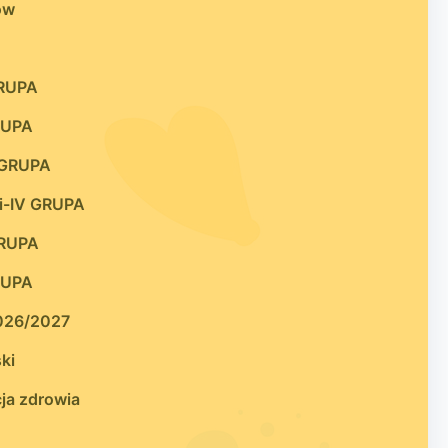
ów
GRUPA
RUPA
I GRUPA
i-IV GRUPA
GRUPA
RUPA
2026/2027
ki
ja zdrowia