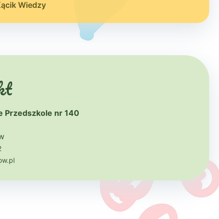
Kącik Wiedzy
kt
 Przedszkole nr 140
ów
2
w.pl