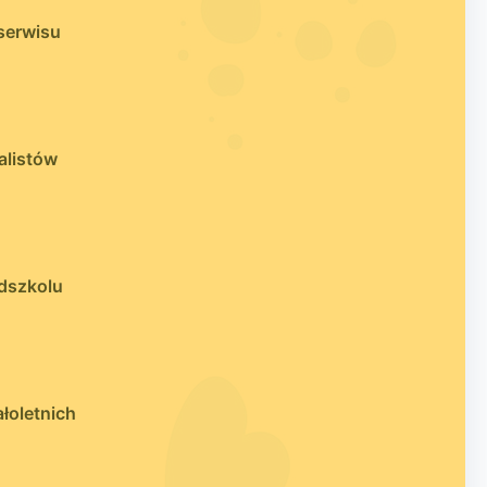
serwisu
alistów
dszkolu
łoletnich